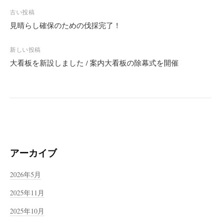
投
古い投稿
稿
見晴らし確保のための伐採完了！
ナ
ビ
新しい投稿
大看板を新設しました / 案内大看板の除幕式を開催
ゲ
ー
シ
ョ
ン
アーカイブ
2026年5月
2025年11月
2025年10月