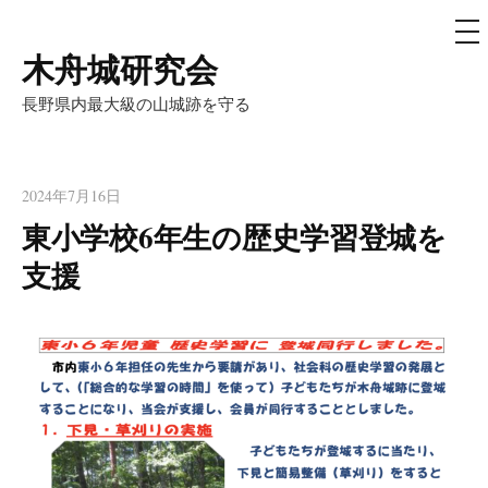
メ
ニ
ュ
木舟城研究会
コ
ー
ン
長野県内最大級の山城跡を守る
テ
ン
ツ
2024年7月16日
へ
東小学校6年生の歴史学習登城を
ス
支援
キ
ッ
プ