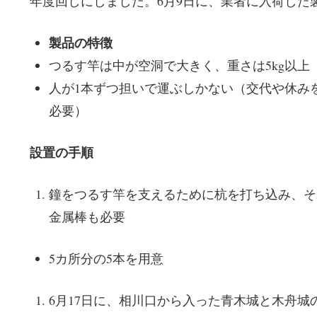
年度回しにしました。6月9日に、業者に入荷した
製品の特徴
つるす竿は中が空洞で大きく、重さは5kg以上
人が1本ずつ担いで運ぶしかない（交代や休み
必要）
設置の手順
鐘をつるす竿を支えるために杭を打ち込み、そ
金属棒も必要
5カ所分の5本を用意
6月17日に、相川口から入った青木城と木舟城