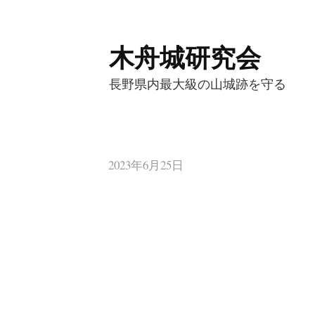
木舟城研究会
コ
ン
長野県内最大級の山城跡を守る
テ
ン
ツ
へ
2023年6月25日
ス
キ
ッ
プ